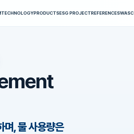
M
TECHNOLOGY
PRODUCTS
ESG PROJECT
REFERENCES
WASC
ement
하며, 물 사용량은