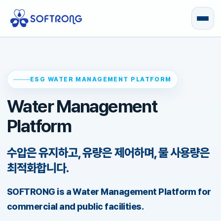
PLATFORM
TECHNOLOGY
ESG WATER MANAGEMENT PLATFORM
Water Management
PRODUCTS
Platform
ESG PROJECT
수압은 유지하고, 유량은 제어하며, 물 사용량은
REFERENCES
최적화합니다.
WASCO
SOFTRONG is a Water Management Platform for
commercial and public facilities.
CONTACT